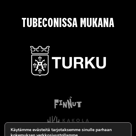
TUBECONISSA MUKANA
Käytämme evästeitä tarjotaksemme sinulle parhaan
kokemuksen verkkosivustollamme.