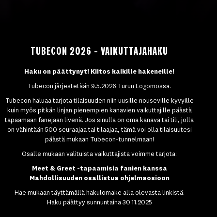
TUBECON 2026 – VAIKUTTAJAHAKU
Haku on päättynyt! Kiitos kaikille hakeneille!
Tubecon järjestetään 9.5.2026 Turun Logomossa.
Tubecon haluaa tarjota tilaisuuden niin uusille nouseville kyvyille
kuin myös pitkän linjan pienempien kanavien vaikuttajille päästä
tapaamaan fanejaan livenä. Jos sinulla on oma kanava tai tili, jolla
on vähintään 500 seuraajaa tai tilaajaa, tämä voi olla tilaisuutesi
päästä mukaan Tubecon-tunnelmaan!
Osalle mukaan valituista vaikuttajista voimme tarjota:
Meet & Greet -tapaamisia fanien kanssa
Mahdollisuuden osallistua ohjelmaosioon
Hae mukaan täyttämällä hakulomake alla olevasta linkistä.
Haku päättyy sunnuntaina 30.11.2025