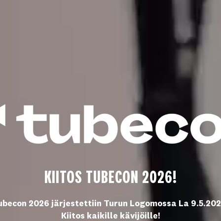
KIITOS TUBECON 2026!
ubecon 2026 järjestettiin Turun Logomossa La 9.5.202
Kiitos kaikille kävijöille!